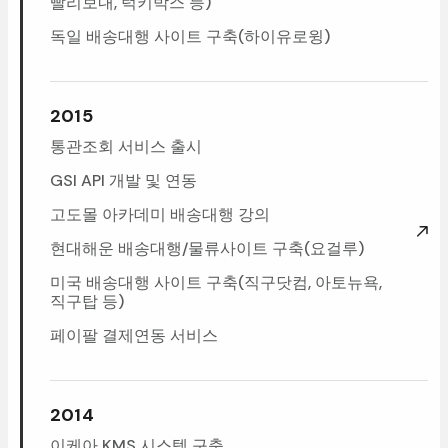
빨리보내,럭키박스등)
독일배송대행사이트구축(하이유로윙)
2015
통관조회서비스출시
GSIAPI개발및연동
고도몰아카데미배송대행강의
현대해운배송대행/물류사이트구축(요걸루)
미국배송대행사이트구축(직구닷컴,아토뉴욕,
직구탑등)
페이팔결제연동서비스
2014
이케아KMS시스템구축