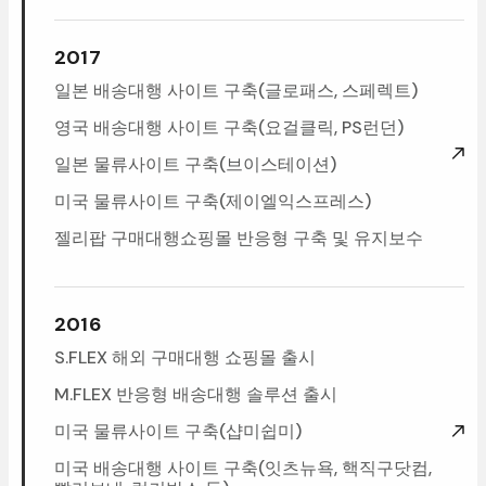
2017
일본배송대행사이트구축(글로패스,스페렉트)
영국배송대행사이트구축(요걸클릭,PS런던)
일본물류사이트구축(브이스테이션)
미국물류사이트구축(제이엘익스프레스)
젤리팝구매대행쇼핑몰반응형구축및유지보수
2016
S.FLEX해외구매대행쇼핑몰출시
M.FLEX반응형배송대행솔루션출시
미국물류사이트구축(샵미쉽미)
미국배송대행사이트구축(잇츠뉴욕,핵직구닷컴,