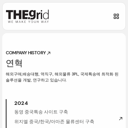
COMPANYHISTORY
COMPANYHISTORY
연혁
해외구매,배송대행,역직구,해외물류3PL,국제특송에최적화된
솔루션을
개발,연구하고있습니다.
2024
동영중국특송사이트구축
위지엘중국/한국/아마존물류센터구축