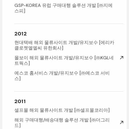
GSP-KOREA유럽구매대행솔루션개발[㈜지에
스피]
2012
현대택배해외물류사이트개발/유지보수
[에리카
클로젯엘엘씨유한회사]
몰보이해외물류사이트개발/유지보수
[㈜KGL네
트웍스]
예스코홈서비스개발/유지보수[㈜예스코서비
스]
2011
셀프몰해외물류사이트개발[㈜셀프몰코리아]
해외구매대행/배송대행솔루션개발[㈜더그리
드]