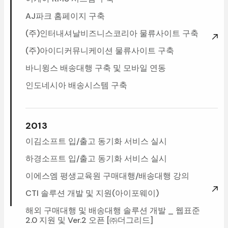
AJ파크홈페이지구축
(주)인터내셔날비즈니스코리아물류사이트구축
(주)아이디커뮤니케이션물류사이트구축
바니윙스배송대행구축및모바일연동
인도네시아배송시스템구축
2013
이김소프트입/출고동기화서비스실시
하경소프트입/출고동기화서비스실시
이에스엠평생교육원구매대행/배송대행강의
CTI솔루션개발및지원(아이포웨이)
해외구매대행및배송대행솔루션개발_웹표준
2.0지원및Ver.2오픈[㈜더그리드]