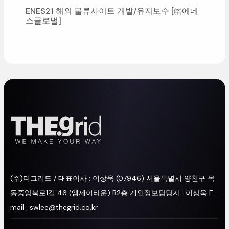
ENES21해외물류사이트개발/유지보수[㈜에네
스글로벌]
(주)더그리드/대표이사:이상욱
(07946)서울특별시양천구목
동중앙북로1길46(엠제이타운)B2층
개인정보담당자:이상욱
E-
mail:swlee@thegrid.co.kr