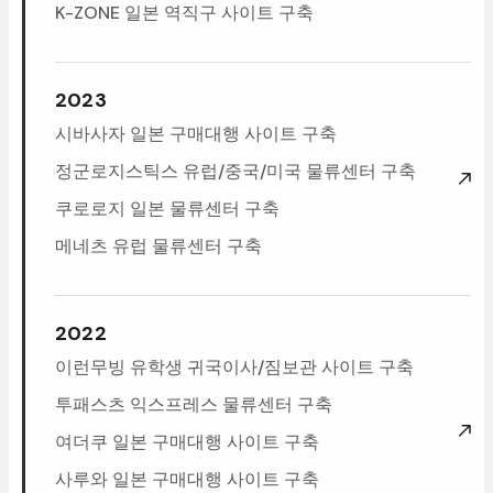
K-ZONE일본역직구사이트구축
2023
시바사자일본구매대행사이트구축
정군로지스틱스유럽/중국/미국물류센터구축
쿠로로지일본물류센터구축
메네츠유럽물류센터구축
2022
이런무빙유학생귀국이사/짐보관사이트구축
투패스츠익스프레스물류센터구축
여더쿠일본구매대행사이트구축
사루와일본구매대행사이트구축