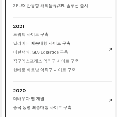
Z.FLEX반응형해외물류/3PL솔루션출시
2021
드림백사이트구축
딜리버디배송대행사이트구축
이런택배,GLSLogistics구축
직구익스프레스역직구사이트구축
한베로베트남역직구사이트구축
2020
더배우다앱개발
중국동영배송대행사이트구축