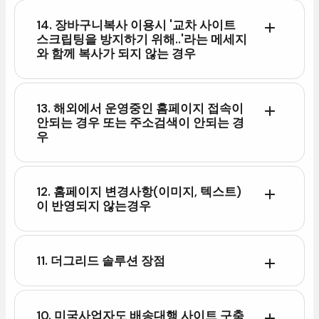
14.장바구니복사이용시'교차사이트
스크립팅을방지하기위해..'라는메세지
와함께복사가되지않는경우
13.해외에서운영중인홈페이지접속이
안되는경우또는주소검색이안되는경
우
12.홈페이지변경사항(이미지,텍스트)
이반영되지않는경우
11.더그리드솔루션장점
10.미국사업자도배송대행사이트구축