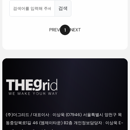
검색
1
PREV
NEXT
(주)더그리드/대표이사:이상욱
(07946)서울특별시양천구목
동중앙북로1길46(엠제이타운)B2층
개인정보담당자:이상욱
E-