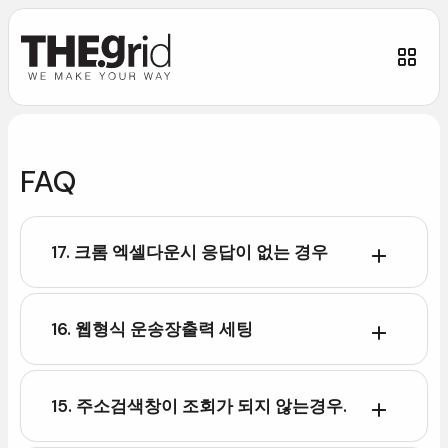
FAQ
17.크롬엑셀다운시응답이없는경우
16.웹형식운송장출력세팅
15.주소검색창이조회가되지않는경우.